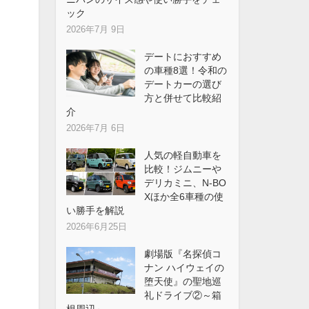
ック
2026年7月 9日
デートにおすすめ
の車種8選！令和の
デートカーの選び
方と併せて比較紹
介
2026年7月 6日
人気の軽自動車を
比較！ジムニーや
デリカミニ、N-BO
Xほか全6車種の使
い勝手を解説
2026年6月25日
劇場版『名探偵コ
ナン ハイウェイの
堕天使』の聖地巡
礼ドライブ②～箱
根周辺～