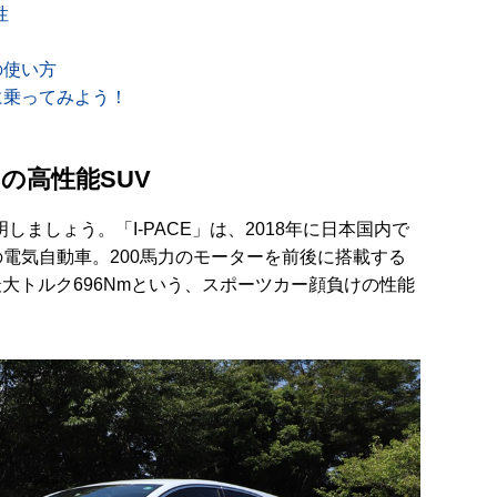
性
り
の使い方
に乗ってみよう！
の高性能SUV
明しましょう。「I-PACE」は、2018年に日本国内で
電気自動車。200馬力のモーターを前後に搭載する
最大トルク696Nmという、スポーツカー顔負けの性能