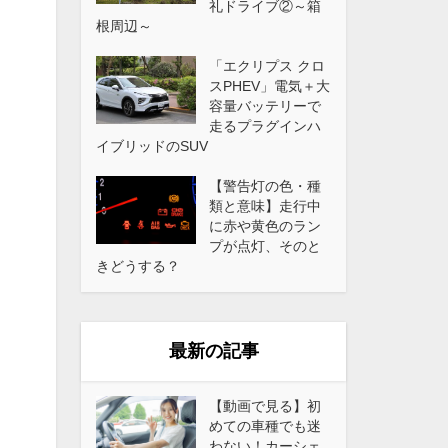
礼ドライブ②～箱
根周辺～
「エクリプス クロ
スPHEV」電気＋大
容量バッテリーで
走るプラグインハ
イブリッドのSUV
【警告灯の色・種
類と意味】走行中
に赤や黄色のラン
プが点灯、そのと
きどうする？
最新の記事
【動画で見る】初
めての車種でも迷
わない！カーシェ