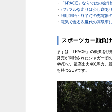
・
「I-PACE」ならではの操作
・
パワフルな走りは少し癖あ
・
利用開始・終了時の充電器
・
電気で走る次世代の高級車
スポーツカー顔負け
まずは「I-PACE」の概要を説
発売が開始されたジャガー初の
4WDで、最高出力400馬力、
を持つSUVです。