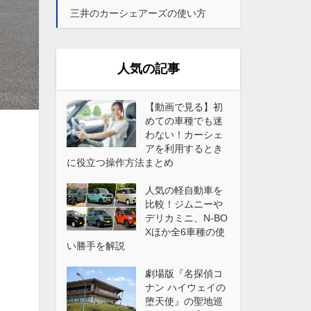
三井のカーシェアーズの使い方
人気の記事
【動画で見る】初
めての車種でも迷
わない！カーシェ
アを利用するとき
に役立つ操作方法まとめ
人気の軽自動車を
比較！ジムニーや
デリカミニ、N-BO
Xほか全6車種の使
い勝手を解説
劇場版『名探偵コ
ナン ハイウェイの
堕天使』の聖地巡