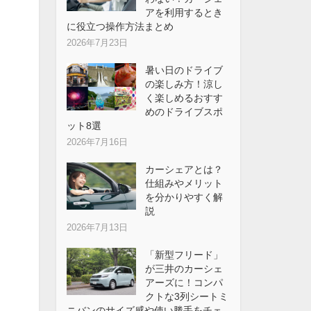
アを利用するとき
に役立つ操作方法まとめ
2026年7月23日
暑い日のドライブ
の楽しみ方！涼し
く楽しめるおすす
めのドライブスポ
ット8選
2026年7月16日
カーシェアとは？
仕組みやメリット
を分かりやすく解
説
2026年7月13日
「新型フリード」
が三井のカーシェ
アーズに！コンパ
クトな3列シートミ
ニバンのサイズ感や使い勝手をチェ