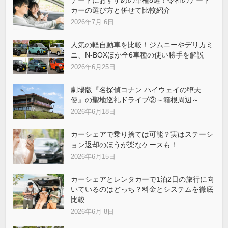
デートにおすすめの車種8選！令和のデート
カーの選び方と併せて比較紹介
2026年7月 6日
人気の軽自動車を比較！ジムニーやデリカミ
ニ、N-BOXほか全6車種の使い勝手を解説
2026年6月25日
劇場版『名探偵コナン ハイウェイの堕天
使』の聖地巡礼ドライブ②～箱根周辺～
2026年6月18日
カーシェアで乗り捨ては可能？実はステーシ
ョン返却のほうが楽なケースも！
2026年6月15日
カーシェアとレンタカーで1泊2日の旅行に向
いているのはどっち？料金とシステムを徹底
比較
2026年6月 8日