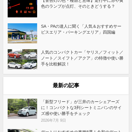
【警告灯の色・種類と意味】走行中に赤や黄
色のランプが点灯、そのときどうする？
SA・PAの達人に聞く「人気＆おすすめサー
ビスエリア・パーキングエリア」四国編
人気のコンパクトカー「ヤリス／フィット／
ノート／スイフト／アクア」の特徴や使い勝
手を比較解説！
最新の記事
「新型フリード」が三井のカーシェアーズ
に！コンパクトな3列シートミニバンのサイ
ズ感や使い勝手をチェック
2026年7月 9日