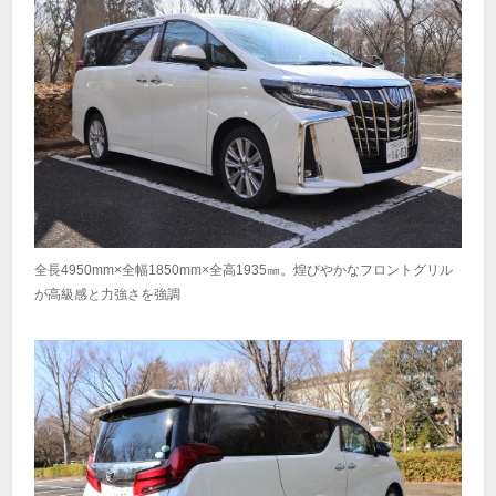
全長4950mm×全幅1850mm×全高1935㎜。煌びやかなフロントグリル
が高級感と力強さを強調