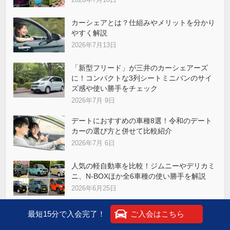
カーシェアとは？仕組みやメリットを分かり
やすく解説
2026年7月13日
「新型フリード」が三井のカーシェアーズ
に！コンパクトな3列シートミニバンのサイ
ズ感や使い勝手をチェック
2026年7月 9日
デートにおすすめの車種8選！令和のデート
カーの選び方と併せて比較紹介
2026年7月 6日
人気の軽自動車を比較！ジムニーやデリカミ
ニ、N-BOXほか全6車種の使い勝手を解説
2026年6月25日
劇場版『名探偵コナン ハイウェイの堕天
最短15分で入会完了！
ご入会はこちら
使』の聖地巡礼ドライブ②～箱根周辺～