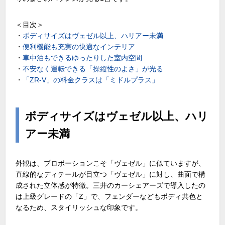
＜目次＞
・
ボディサイズはヴェゼル以上、ハリアー未満
・
便利機能も充実の快適なインテリア
・
車中泊もできるゆったりした室内空間
・
不安なく運転できる「操縦性のよさ」が光る
・
「ZR-V」の料金クラスは「ミドルプラス」
ボディサイズはヴェゼル以上、ハリ
アー未満
外観は、プロポーションこそ「ヴェゼル」に似ていますが、
直線的なディテールが目立つ「ヴェゼル」に対し、曲面で構
成された立体感が特徴。三井のカーシェアーズで導入したの
は上級グレードの「Z」で、フェンダーなどもボディ共色と
なるため、スタイリッシュな印象です。