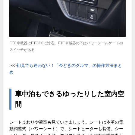
ETC車載器はETC2.0に対応。ETC車載器の下はパワーテールゲートの
スイッチがある
>>>
初見でも迷わない！「今どきのクルマ」の操作方法まと
め
車中泊もできるゆったりした室内空
間
シートまわりや荷室も見ていきましょう。シートは本革の電
動調整式（パワーシート）で、シートヒーターも装備。シー