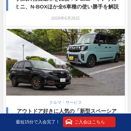
ミニ、N-BOXほか全6車種の使い勝手を解説
2026年6月25日
クルマ・サービス
アウトドア好きに人気の「新型スペーシア
ギア」＆「新型フォレスター」を導入！ 旧
最短15分で入会完了！
ご入会はこちら
型と比較しながら特徴をチェック