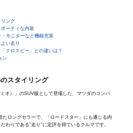
イリング
スポーティな内装
ュー・モニターなど機能充実
味よい走り
」「クロスビー」との違いは？
ョン
得のスタイリング
旧デミオ）」のSUV版として登場した、マツダのコンパ
年を経たロングセラーで、「ロードスター」にも通じる内
だわりである"走り"に定評を得ているクルマです。