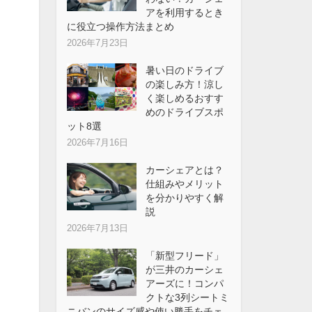
アを利用するとき
に役立つ操作方法まとめ
2026年7月23日
暑い日のドライブ
の楽しみ方！涼し
く楽しめるおすす
めのドライブスポ
ット8選
2026年7月16日
カーシェアとは？
仕組みやメリット
を分かりやすく解
説
2026年7月13日
「新型フリード」
が三井のカーシェ
アーズに！コンパ
クトな3列シートミ
ニバンのサイズ感や使い勝手をチェ