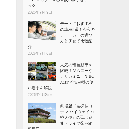
ック
2026年7月 9日
デートにおすすめ
の車種8選！令和の
デートカーの選び
方と併せて比較紹
介
2026年7月 6日
人気の軽自動車を
比較！ジムニーや
デリカミニ、N-BO
Xほか全6車種の使
い勝手を解説
2026年6月25日
劇場版『名探偵コ
ナン ハイウェイの
堕天使』の聖地巡
礼ドライブ②～箱
根周辺～