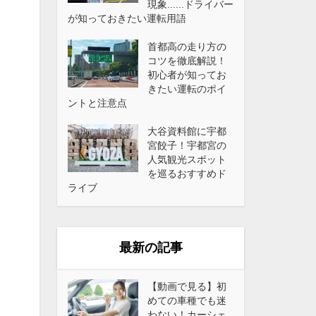
現象......ドライバー
が知っておきたい運転用語
首都高の走り方の
コツを徹底解説！
初心者が知ってお
きたい運転のポイ
ントと注意点
大谷資料館に宇都
宮餃子！宇都宮の
人気観光スポット
を巡るおすすめド
ライブ
最新の記事
【動画で見る】初
めての車種でも迷
わない！カーシェ