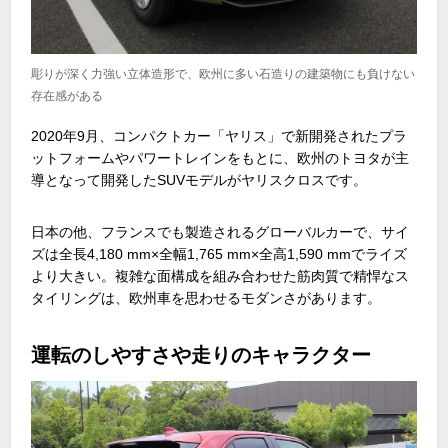
彫りが深く力強い立体造形で、欧州に多い石造りの建築物にも負けない
存在感がある
2020
年
9
月、コンパクトカー「ヤリス」で新開発されたプラ
ットフォームやパワートレインをもとに、欧州のトヨタが主
導となって開発した
SUV
モデルがヤリスクロスです。
日本の他、フランスでも製造されるグローバルカーで、サイ
ズは全長
4,180 mm×
全幅
1,765 mm×
全高
1,590 mm
でライズ
より大きい。複雑な面構成を組み合わせた筋肉質で精悍なス
タイリングは、欧州車を思わせるモダンさがあります。
運転のしやすさや走りのキャラクター