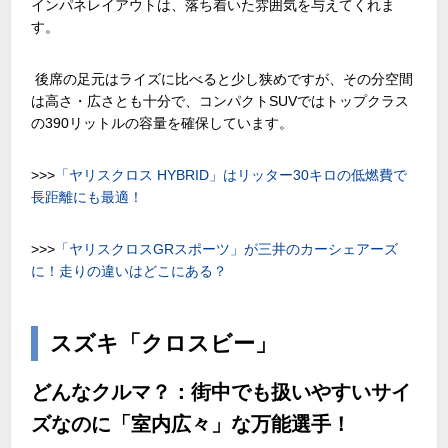
インパネレイアウトは、落ち着いた雰囲気を与えてくれま
す。
後席の足元はライズに比べると少し狭めですが、その分空間
は高さ・広さとも十分で、コンパクトSUVではトップクラス
の390リットルの容量を確保しています。
>>>
「ヤリスクロス
HYBRID
」はリッター
30
キロの低燃費で
長距離にも最適！
>>>
「ヤリスクロス
GR
スポーツ」が三井のカーシェアーズ
に！走りの違いはどこにある？
スズキ「クロスビー」
どんなクルマ？：街中でも扱いやすいサイ
ズなのに「室内広々」な万能選手！