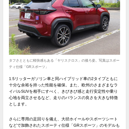
タフさとともに軽快感もある「ヤリスクロス」の後ろ姿。写真はスポー
ティ仕様「GRスポーツ」
1.5
リッターガソリン車と同ハイブリッド車の
2
タイプともに
十分な余裕を持った性能を確保。また、欧州のさまざまなラ
イバル
SUV
を相手にすべく、きびきび感と走行安定性や乗り
心地を両立させるなど、走りのバランスの良さを大きな特徴
とします。
さらに専用の足回りを備え、大径ホイールやスポーツシート
などで加飾されたスポーティ仕様「
GR
スポーツ」のモデルも