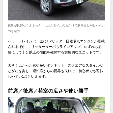
視界が良好なうえすっきりしたスタイルのおかげで取り回しがしやすい
のも魅力
パワートレインは、主に
1.2
リッター自然吸気エンジンが搭載
されるほか、
1
リッターターボもラインアップ。いずれも必
要にして十分以上の性能を確保する実用的なユニットです。
大きく広がった窓や短いボンネット、スクエアなスタイルな
どが功を奏し、運転席からの視界も良好で、初心者でも運転
しやすい
1
台といえます。
前席／後席／荷室の広さや使い勝手