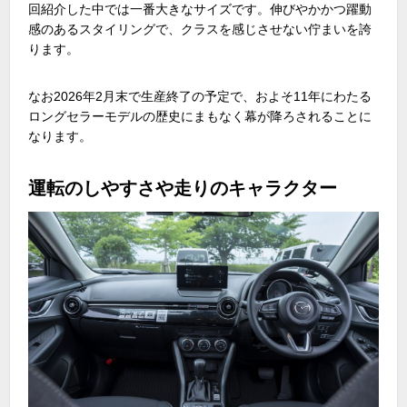
回紹介した中では一番大きなサイズです。伸びやかかつ躍動
感のあるスタイリングで、クラスを感じさせない佇まいを誇
ります。
なお
2026
年
2
月末で生産終了の予定で、およそ
11
年にわたる
ロングセラーモデルの歴史にまもなく幕が降ろされることに
なります。
運転のしやすさや走りのキャラクター