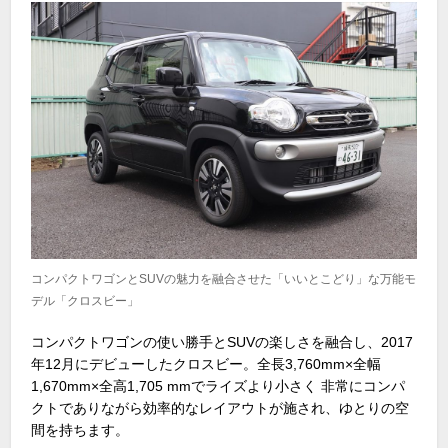
コンパクトワゴンとSUVの魅力を融合させた「いいとこどり」な万能モ
デル「クロスビー」
コンパクトワゴンの使い勝手と
SUV
の楽しさを融合し、
2017
年
12
月にデビューしたクロスビー。全長
3,760mm×
全幅
1,670mm×
全高
1,705 mmで
ライズより小さく
非常に
コンパ
クトでありながら効率的なレイアウトが施され、ゆとりの空
間を持ちます。