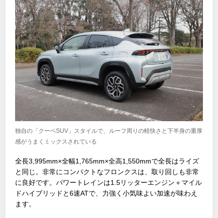
独自の「クーペSUV」スタイルで、ルーフ周りの軽快さと下半身の重厚
感がうまくミックスされている
全長
3,995mm×
全幅
1,765mm×
全高
1,550mm
で全長はライズ
と同じ。非常にコンパクトなフロンクスは、取り回しも非常
に良好です。パワートレインは
1.5
リッターエンジン＋マイル
ドハイブリッドと
6
速
AT
で、力強く小気味よい加速が味わえ
ます。