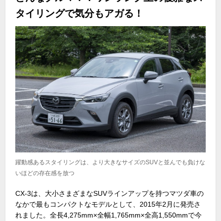
タイリングで気分もアガる！
躍動感あるスタイリングは、より大きなサイズのSUVと並んでも負けな
いほどの存在感を放つ
CX-3
は、大小さまざまな
SUV
ラインアップを持つマツダ車の
なかで最もコンパクトなモデルとして、
2015
年
2
月に発売さ
れました。全長
4,275mm×
全幅
1,765mm×
全高
1,550mm
で今