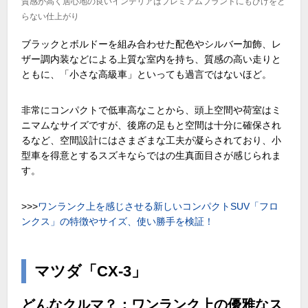
質感が高く居心地の良いインテリアはプレミアムブランドにもひけをと
らない仕上がり
ブラックとボルドーを組み合わせた配色やシルバー加飾、レ
ザー調内装などによる上質な室内を持ち、質感の高い走りと
ともに、「小さな高級車」といっても過言ではないほど。
非常にコンパクトで低車高なことから、頭上空間や荷室はミ
ニマムなサイズですが、後席の足もと空間は十分に確保され
るなど、空間設計にはさまざまな工夫が凝らされており、小
型車を得意とするスズキならではの生真面目さが感じられま
す。
>>>
ワンランク上を感じさせる新しいコンパクト
SUV
「フロ
ンクス」の特徴やサイズ、使い勝手を検証！
マツダ「CX-3」
どんなクルマ？：ワンランク上の優雅なス