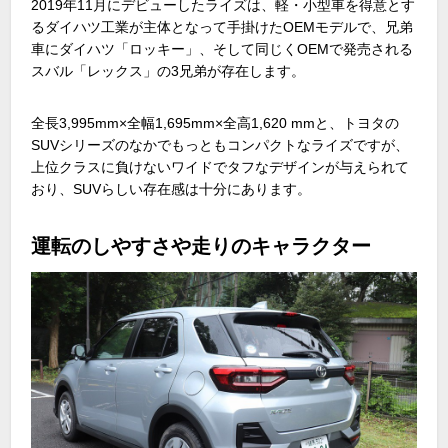
2019
年
11
月にデビューしたライズは、軽・小型車を得意とす
るダイハツ工業が主体となって手掛けた
OEM
モデルで、兄弟
車にダイハツ「ロッキー」、そして同じく
OEM
で発売される
スバル「レックス」の
3
兄弟が存在します。
全長
3,995mm×
全幅
1,695mm×
全高
1,620 mm
と、トヨタの
SUV
シリーズのなかでもっともコンパクトなライズですが、
上位クラスに負けないワイドでタフなデザインが与えられて
おり、
SUV
らしい存在感は十分にあります。
運転のしやすさや走りのキャラクター