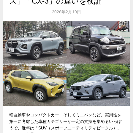
ス」「CX-3」の違いを検証
2026年2月19日
軽自動車やコンパクトカー、そしてミニバンなど、実用性を
第一に考慮した車種カテゴリーが一定の支持を集めるいっぽ
うで、近年は「
SUV
（スポーツユーティリティビークル）」