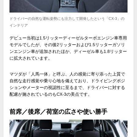
ドライバーの自然な運転姿勢にも注力して開発したという「CX-3」の
インテリア
デビュー当初は
1.5
リッターディーゼルターボエンジン車専用
モデルでしたが、その後
2
リッターおよび
1.5
リッターガソリ
ンエンジン車が追加されたほか、ディーゼル車も
1.8
リッター
に拡大されています。
マツダが「人馬一体」と呼ぶ、人の感覚に寄り添った上質で
自然な走行感覚や乗り心地を備えており、ドライビングポジ
ションやメーターの視認性に至るまで、ドライバーに対する
配慮が施されているのも
CX-3
の美点です。
前席／後席／荷室の広さや使い勝手