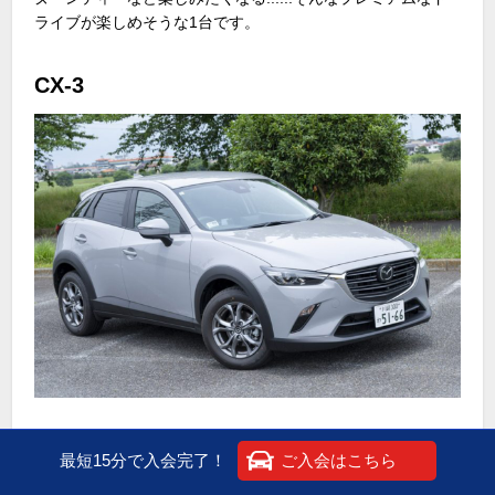
ライブが楽しめそうな
1
台です。
CX-3
郊外の美術館では、他にはない独自のコレクションをウリに
最短15分で入会完了！
ご入会はこちら
しているところも点在しています。スタイリッシュな
CX-3
な
ら、そんなアート巡りのお供として最適な相棒となるでしょ