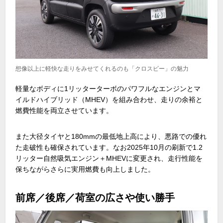
想像以上に軽快な走りをみせてくれるのも「クロスビー」の魅力
軽量なボディに
1
リッターターボのパワフルなエンジンとマ
イルドハイブリッド（
MHEV
）を組み合わせ、走りの余裕と
燃費性能を両立させています。
また大径タイヤと
180mm
の最低地上高により、悪路での優れ
た走破性も確保されています。なお
2025
年
10
月の刷新で
1.2
リッター自然吸気エンジン＋
MHEV
に変更され、走行性能を
保ちながらさらに実用燃費も向上しました。
前席／後席／荷室の広さや使い勝手