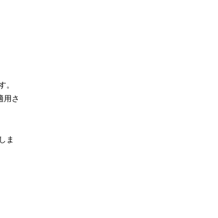
す。
適用さ
しま