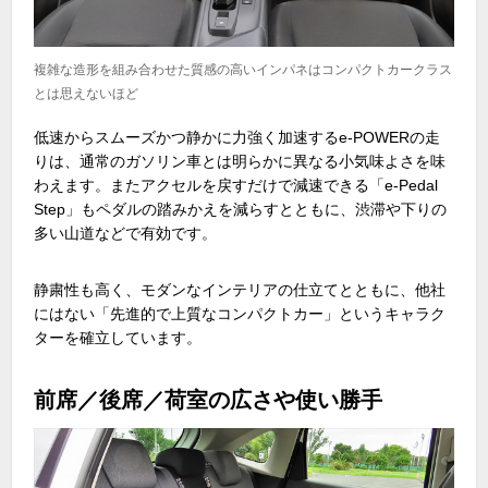
複雑な造形を組み合わせた質感の高いインパネはコンパクトカークラス
とは思えないほど
低速からスムーズかつ静かに力強く加速する
e-POWER
の走
りは、通常のガソリン車とは明らかに異なる小気味よさを味
わえます。またアクセルを戻すだけで減速できる「
e-Pedal
Step
」もペダルの踏みかえを減らすとともに、渋滞や下りの
多い山道などで有効です。
静粛性も高く、モダンなインテリアの仕立てとともに、他社
にはない「先進的で上質なコンパクトカー」というキャラク
ターを確立しています。
前席／後席／荷室の広さや使い勝手