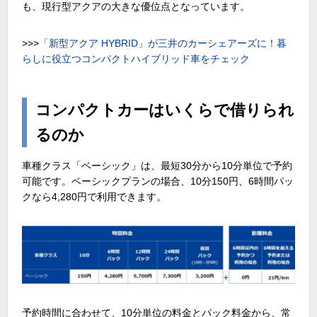
も、現行型アクアの大きな優位点となっています。
>>>
「新型アクア HYBRID」が三井のカーシェアーズに！暮
らしに役立つコンパクトハイブリッド車をチェック
コンパクトカーはいくらで借りられ
るのか
車種クラス「ベーシック」は、最短
30
分から
10
分単位で予約
可能です。ベーシックプランの場合、
10
分
150
円、
6
時間パッ
クなら
4,280
円で利用できます。
予約時間に合わせて、
10
分単位の料金とパック料金から、常