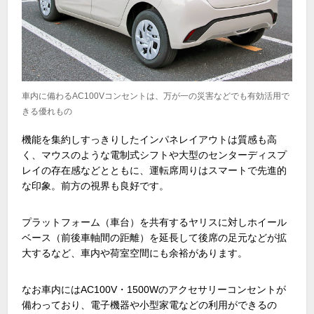
車内に備わるAC100Vコンセントは、万が一の災害などでも有効活用で
きる優れもの
機能を集約しすっきりしたインパネレイアウトは質感も高
く、マウスのような電制式シフトや大型のセンターディスプ
レイの存在感などとともに、運転席周りはスマートで先進的
な印象。前方の視界も良好です。
プラットフォーム（車台）を共有するヤリスに対しホイール
ベース（前後車軸間の距離）を延長して後席の足元などが拡
大するなど、車内や荷室空間にも余裕があります。
なお車内には
AC100V
・
1500W
のアクセサリーコンセントが
備わっており、電子機器や小型家電などの利用ができるの