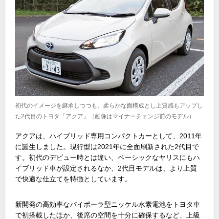
初代のイメージを継承しつつも、柔らかな面構成とし上質感もアップし
た2代目のトヨタ「アクア」（画像はマイナーチェンジ前のモデル）
アクアは、ハイブリッド専用コンパクトカーとして、
2011
年
に誕生しました。現行型は
2021
年に全面刷新された
2
代目で
す。初代のデビュー時とは違い、ベーシックなヤリスにもハ
イブリッド車が設定されるなか、
2
代目モデルは、より上質
で快適な仕立てを特徴としています。
新開発の高効率なバイポーラ型ニッケル水素電池をトヨタ車
で初搭載したほか、後席の空間を十分に確保するなど、上級