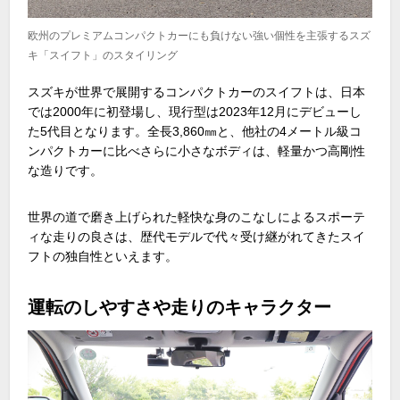
欧州のプレミアムコンパクトカーにも負けない強い個性を主張するスズ
キ「スイフト」のスタイリング
スズキが世界で展開するコンパクトカーのスイフトは、日本
では
2000
年に初登場し、現行型は
2023
年
12
月にデビューし
た
5
代目となります。全長
3,860
㎜と、他社の
4
メートル級コ
ンパクトカーに比べさらに小さなボディは、軽量かつ高剛性
な造りです。
世界の道で磨き上げられた軽快な身のこなしによるスポーテ
ィな走りの良さは、歴代モデルで代々受け継がれてきたスイ
フトの独自性といえます。
運転のしやすさや走りのキャラクター