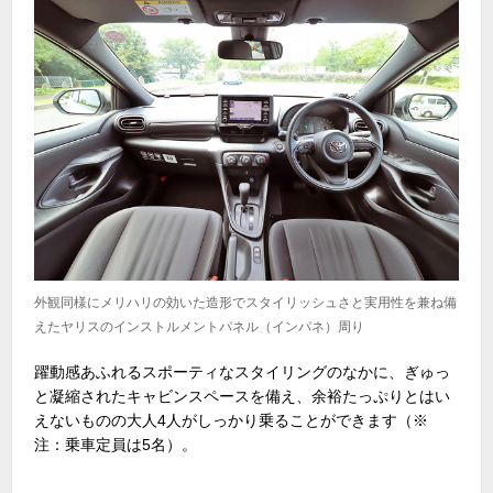
外観同様にメリハリの効いた造形でスタイリッシュさと実用性を兼ね備
えたヤリスのインストルメントパネル（インパネ）周り
躍動感あふれるスポーティなスタイリングのなかに、ぎゅっ
と凝縮されたキャビンスペースを備え、余裕たっぷりとはい
えないものの大人
4
人がしっかり乗ることができます（
※
注：乗車定員は
5
名）。