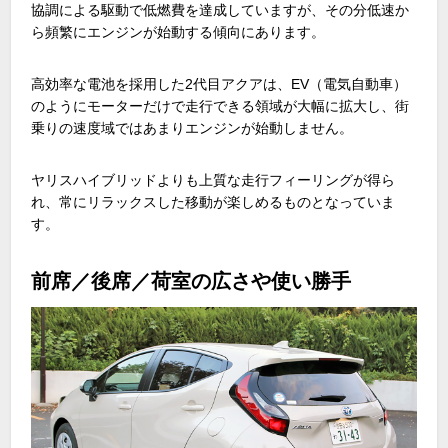
協調による駆動で低燃費を達成していますが、その分低速か
ら頻繁にエンジンが始動する傾向にあります。
高効率な電池を採用した
2
代目アクアは、
EV
（電気自動車）
のようにモーターだけで走行できる領域が大幅に拡大し、街
乗りの速度域ではあまりエンジンが始動しません。
ヤリスハイブリッドよりも上質な走行フィーリングが得ら
れ、常にリラックスした移動が楽しめるものとなっていま
す。
前席／後席／荷室の広さや使い勝手