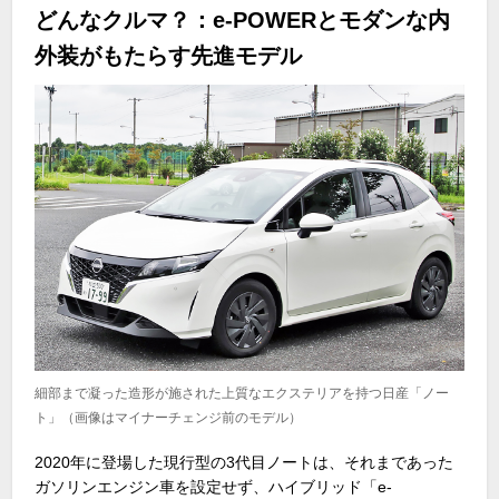
どんなクルマ？：e-POWERとモダンな内
外装がもたらす先進モデル
細部まで凝った造形が施された上質なエクステリアを持つ日産「ノー
ト」（画像はマイナーチェンジ前のモデル）
2020年に登場した現行型の
3
代目ノートは、それまであった
ガソリンエンジン車を設定せず、ハイブリッド「
e-