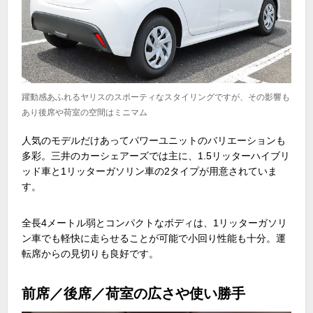
躍動感あふれるヤリスのスポーティなスタイリングですが、その影響も
あり後席や荷室の空間はミニマム
人気のモデルだけあってパワーユニットのバリエーションも
多彩。三井のカーシェアーズでは主に、
1.5
リッターハイブリ
ッド車と
1
リッターガソリン車の
2
タイプが用意されていま
す。
全長
4
メートル弱とコンパクトなボディは、
1
リッターガソリ
ン車でも軽快に走らせることが可能で小回り性能も十分。運
転席からの見切りも良好です。
前席／後席／荷室の広さや使い勝手