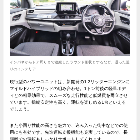
インパネからドア周りまで連続したラウンド形状とするなど、凝った造
りのインテリア
現行型のパワーユニットは、新開発の
1.2
リッターエンジンに
マイルドハイブリッドの組み合わせ。
1
トン前後の軽量ボデ
ィとの相乗効果で、スムーズな走行性能と低燃費を両立させ
ています。操縦安定性も高く、運転を楽しめる
1
台といえる
でしょう。
また小回り性能の高さも魅力で、込み入った街中などでの使
用にも有効です。先進運転支援機能も充実しているので、長
距離での運転もしっかりサポートしてくれます。