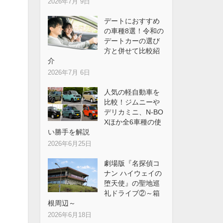
2026年7月 9日
デートにおすすめ
の車種8選！令和の
デートカーの選び
方と併せて比較紹
介
2026年7月 6日
人気の軽自動車を
比較！ジムニーや
デリカミニ、N-BO
Xほか全6車種の使
い勝手を解説
2026年6月25日
劇場版『名探偵コ
ナン ハイウェイの
堕天使』の聖地巡
礼ドライブ②～箱
根周辺～
2026年6月18日