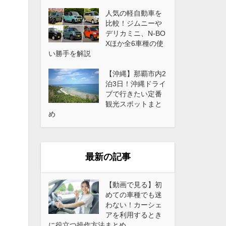
人気の軽自動車を
比較！ジムニーや
デリカミニ、N-BO
Xほか全6車種の使
い勝手を解説
【沖縄】那覇市内2
泊3日！沖縄ドライ
ブで行きたい定番
観光スポットまと
め
最新の記事
【動画で見る】初
めての車種でも迷
わない！カーシェ
アを利用するとき
に役立つ操作方法まとめ