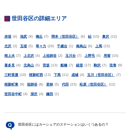
世田谷区の詳細エリア
赤堤
(6)
池尻
(9)
梅丘
(7)
岡本（世田谷区）
(6)
砧
(15)
奥沢
(12)
北沢
(3)
玉堤
(5)
等々力
(20)
千歳台
(1)
南烏山
(6)
上馬
(15)
桜上水
(7)
上北沢
(4)
上祖師谷
(2)
玉川台
(7)
上野毛
(5)
用賀
(15)
喜多見
(4)
北烏山
(5)
宮坂
(13)
船橋
(7)
経堂
(17)
駒沢
(7)
弦巻
(9)
三軒茶屋
(10)
桜新町西
(13)
下馬
(11)
成城
(4)
玉川（世田谷区）
(7)
桜新町東
(9)
祖師谷
(6)
若林
(5)
代田
(23)
松原（世田谷区）
(12)
世田谷中町
(4)
深沢
(4)
鎌田
(1)
世田谷区にはカーシェアのステーションはいくつあるの？