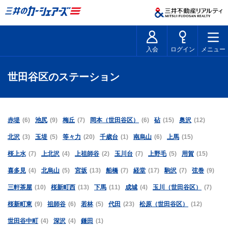
入会
ログイン
メニュー
世田谷区のステーション
赤堤
(6)
池尻
(9)
梅丘
(7)
岡本（世田谷区）
(6)
砧
(15)
奥沢
(12)
北沢
(3)
玉堤
(5)
等々力
(20)
千歳台
(1)
南烏山
(6)
上馬
(15)
桜上水
(7)
上北沢
(4)
上祖師谷
(2)
玉川台
(7)
上野毛
(5)
用賀
(15)
喜多見
(4)
北烏山
(5)
宮坂
(13)
船橋
(7)
経堂
(17)
駒沢
(7)
弦巻
(9)
三軒茶屋
(10)
桜新町西
(13)
下馬
(11)
成城
(4)
玉川（世田谷区）
(7)
桜新町東
(9)
祖師谷
(6)
若林
(5)
代田
(23)
松原（世田谷区）
(12)
世田谷中町
(4)
深沢
(4)
鎌田
(1)