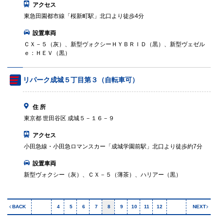
アクセス
東急田園都市線「桜新町駅」北口より徒歩4分
設置車両
ＣＸ－５（灰）、新型ヴォクシーＨＹＢＲＩＤ（黒）、新型ヴェゼル
ｅ：ＨＥＶ（黒）
リパーク成城５丁目第３（自転車可）
住 所
東京都 世田谷区 成城５－１６－９
アクセス
小田急線・小田急ロマンスカー「成城学園前駅」北口より徒歩約7分
設置車両
新型ヴォクシー（灰）、ＣＸ－５（薄茶）、ハリアー（黒）
BACK
4
5
6
7
8
9
10
11
12
NEXT