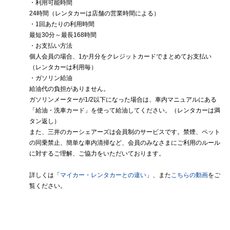
・利用可能時間
24時間（レンタカーは店舗の営業時間による）
・1回あたりの利用時間
最短30分～最長168時間
・お支払い方法
個人会員の場合、1か月分をクレジットカードでまとめてお支払い
（レンタカーは利用毎）
・ガソリン給油
給油代の負担がありません。
ガソリンメーターが1/2以下になった場合は、車内マニュアルにある
「給油・洗車カード」を使って給油してください。（レンタカーは満
タン返し）
また、三井のカーシェアーズは会員制のサービスです。禁煙、ペット
の同乗禁止、簡単な車内清掃など、会員のみなさまにご利用のルール
に対するご理解、ご協力をいただいております。
詳しくは「
マイカー・レンタカーとの違い
」、また
こちらの動画
をご
覧ください。