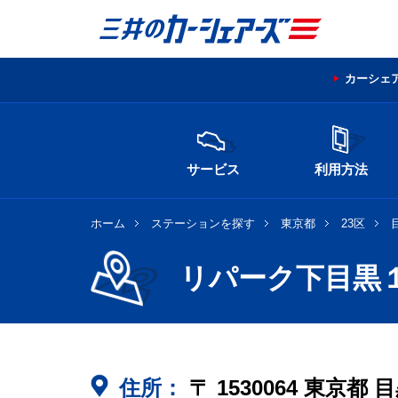
カーシェ
サービス
利用方法
ホーム
ステーションを探す
東京都
23区
リパーク下目黒
住所：
〒
1530064
東京都
目