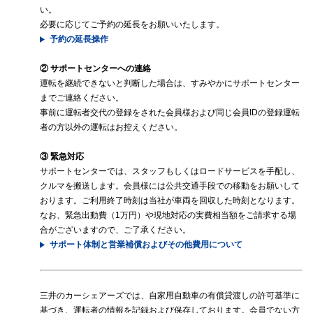
い。
必要に応じてご予約の延長をお願いいたします。
予約の延長操作
② サポートセンターへの連絡
運転を継続できないと判断した場合は、すみやかにサポートセンター
までご連絡ください。
事前に運転者交代の登録をされた会員様および同じ会員IDの登録運転
者の方以外の運転はお控えください。
③ 緊急対応
サポートセンターでは、スタッフもしくはロードサービスを手配し、
クルマを搬送します。会員様には公共交通手段での移動をお願いして
おります。ご利用終了時刻は当社が車両を回収した時刻となります。
なお、緊急出動費（1万円）や現地対応の実費相当額をご請求する場
合がございますので、ご了承ください。
サポート体制と営業補償およびその他費用について
三井のカーシェアーズでは、自家用自動車の有償貸渡しの許可基準に
基づき、運転者の情報を記録および保存しております。会員でない方